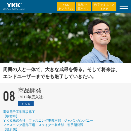
YKK
黒部で、
数字でまるっと
あいうえお
暮らす。
ＹＫＫ
周囲の人と一体で、大きな成果を得る。
そして将来は、
エンドユーザーまでをも魅了していきたい。
08
商品開発
-2012年度入社-
ＹＫＫ
電気電子工学専攻修了
【取材時】
ＹＫＫ株式会社 ファスニング事業本部 ジャパンカンパニー
ファスニング黒部工場 スライダー製造部 引手開発課
【現所属】