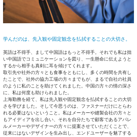
学んだのは、先入観や固定観念を払拭することの大切さ。
英語は不得手、まして中国語はもっと不得手。それでも私は拙
い中国語でコミュニケーションを図り、一生懸命に伝えようと
するから相手も真剣に耳を傾けてくれます。
取引先や社外の方々とも食事をともにし、多くの時間を共有し
たことで、社外の協力工場の方々までもが、まるで自社の社員
のように私のことを助けてくれました。中国の方々の情の深さ
に、私は何度も助けられました。
上海勤務を経て、私は先入観や固定観念を払拭することの大切
さを学びました。そして今思うのは、ファスナーだけにとらわ
れる必要はないということ。私はメーカーや縫製会社の方々と
もアイディアを出し合い、それを自分たちで顧客であるアパレ
ルメーカーやデザイナーの方々に提案させていただくことで、
従来にはないデザインを生み出し、エンドユーザーを魅了する