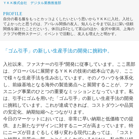
ＹＫＫ株式会社 デジタル業務推進部
PROFILE
自分の着る服をもっとカッコよくしたいという思いからＹＫＫに入社。入社し
てよかったと思うのは、アパレル関係の友人、知人らと今まで以上に深い信頼
関係を築けたことだという。休日はDJとして富山のほか、金沢や新潟、上海の
クラブや野外ステージ、イベントで活動し、友人も増えたと明かす。
「ゴム引手」の新しい生産手法の開発に挑戦中。
入社以来、ファスナーの引手*開発に従事しています。ここ黒部
は、グローバルに展開するＹＫＫの技術の総本山であり、ここ
で様々な生産手法を生み出しています。そのノウハウを体系化
し、前線基地となる海外の製造拠点へと展開することが、ファ
スニング事業のひとつの重要なミッションとなっています。私
は、引手にゴムを用いた「ゴム引手」の新しい生産手法の開発
に挑戦しています。これが達成できれば、コストダウンや品質
の安定化、納期短縮へとつながります。
今日のマーケットにおいては、非常に早い納期と低価格での提
供、また新たなデザインに対するニーズが高まっています。特
にニーズが目まぐるしく移り変わる現代にあっては、「コスト